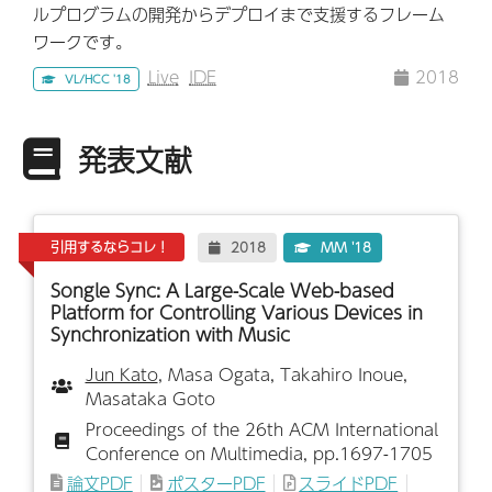
ルプログラムの開発からデプロイまで支援するフレーム
ワークです。
Live
IDE
2018
VL/HCC '18
発表文献
引用するならコレ！
2018
MM '18
Songle Sync: A Large-Scale Web-based
Platform for Controlling Various Devices in
Synchronization with Music
Jun Kato
, Masa Ogata, Takahiro Inoue,
Masataka Goto
Proceedings of the 26th ACM International
Conference on Multimedia, pp.1697-1705
論文PDF
ポスターPDF
スライドPDF