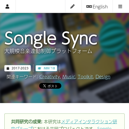
English
Songle Sync
大規模音楽連動制御プラットフォーム
2017-2023
MM '18
関連キーワード:
Creativity
,
Music
,
Toolkit
,
Design
共同研究の成果:
本研究は
メディアインタラクション研
究グループ
における共同プロジェクトです。
Songle