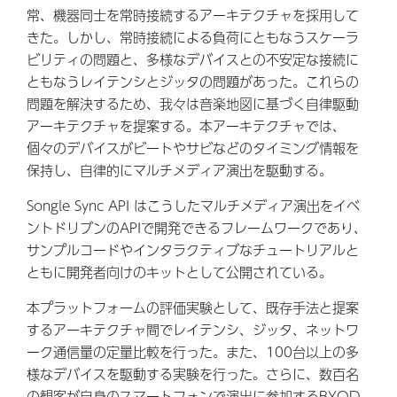
常、機器同士を常時接続するアーキテクチャを採用して
きた。しかし、常時接続による負荷にともなうスケーラ
ビリティの問題と、多様なデバイスとの不安定な接続に
ともなうレイテンシとジッタの問題があった。これらの
問題を解決するため、我々は音楽地図に基づく自律駆動
アーキテクチャを提案する。本アーキテクチャでは、
個々のデバイスがビートやサビなどのタイミング情報を
保持し、自律的にマルチメディア演出を駆動する。
Songle Sync API はこうしたマルチメディア演出をイベ
ントドリブンのAPIで開発できるフレームワークであり、
サンプルコードやインタラクティブなチュートリアルと
ともに開発者向けのキットとして公開されている。
本プラットフォームの評価実験として、既存手法と提案
するアーキテクチャ間でレイテンシ、ジッタ、ネットワ
ーク通信量の定量比較を行った。また、100台以上の多
様なデバイスを駆動する実験を行った。さらに、数百名
の観客が自身のスマートフォンで演出に参加する
BYOD