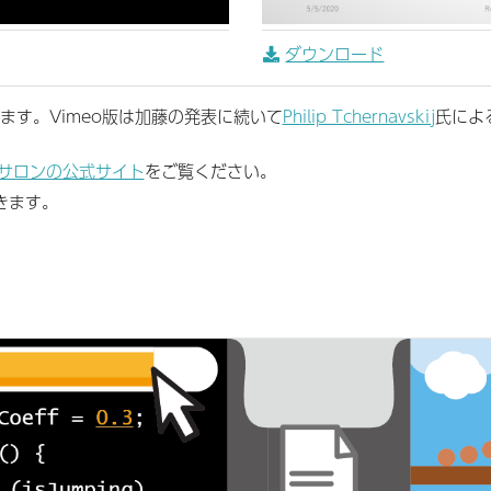
ダウンロード
います。Vimeo版は加藤の発表に続いて
Philip Tchernavskij
氏によ
サロンの公式サイト
をご覧ください。
きます。