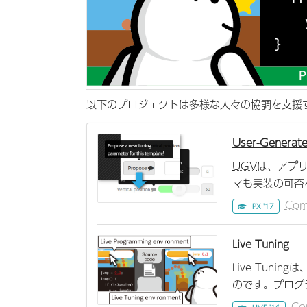
以下のプロジェクトは多様な人々の協調を支援するイン
User-Generate
UGV
は、アプ
マも実装の可否
Com
PX '17
Live Tuning
Live Tun
のです。プログ
Co