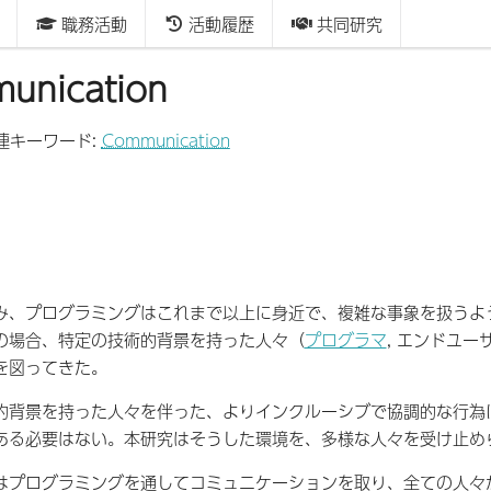
職務活動
活動履歴
共同研究
unication
連キーワード:
Communication
み、プログラミングはこれまで以上に身近で、複雑な事象を扱うよ
の場合、特定の技術的背景を持った人々（
プログラマ
, エンドユー
を図ってきた。
的背景を持った人々を伴った、よりインクルーシブで協調的な行為
ある必要はない。本研究はそうした環境を、多様な人々を受け止め
はプログラミングを通してコミュニケーションを取り、全ての人々