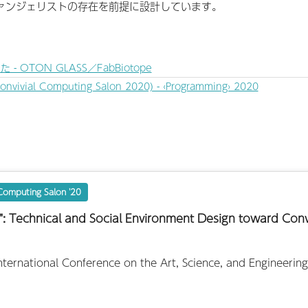
ァンジェリストの存在を前提に設計しています。
TON GLASS／FabBiotope
onvivial Computing Salon 2020) - ‹Programming› 2020
 Computing Salon '20
: Technical and Social Environment Design toward Conv
ternational Conference on the Art, Science, and Engineeri