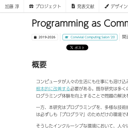
加藤 淳
プロジェクト
発表文献
デザイン
Programming as Comm
関
2019-2026
Convivial Computing Salon '20
概要
コンピュータが人々の生活にも仕事にも溶け込
根本的に改善する
必要がある。既存研究は多く
ログラミング体験を向上することで問題の解決
一方、本研究はプログラミングを、多様な技術
は必ずしも「プログラマ」のためだけの環境で
そうしたインクルーシブな環境において、人々